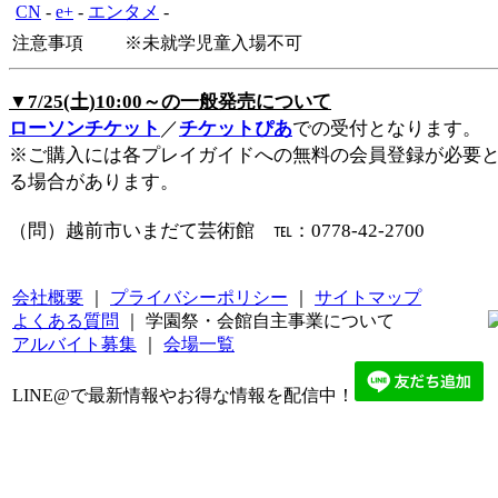
CN
-
e+
-
エンタメ
-
注意事項
※未就学児童入場不可
▼7/25(土)10:00～の一般発売について
ローソンチケット
／
チケットぴあ
での受付となります。
※ご購入には各プレイガイドへの無料の会員登録が必要
る場合があります。
（問）越前市いまだて芸術館 ℡：0778-42-2700
会社概要
｜
プライバシーポリシー
｜
サイトマップ
よくある質問
｜ 学園祭・会館自主事業について
アルバイト募集
｜
会場一覧
LINE@で最新情報やお得な情報を配信中！