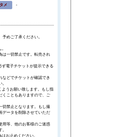
タメ
-
もいろクローバーZ 新潟テルサ
情報更新
江JAMフェスティバル2026 鯖江市西山
場
情報更新
江JAMフェスティバル2026 鯖江市西山
場
情報更新
。予めご了承ください。
E BAWDIES 長野CLUB JUNK BOX
情報
ん。
E BAWDIES 富山Soul Power
情報更新
為は一切禁止です。転売され
E OF THE LAIN 金沢vanvanV4
情報更
必ず電子チケットが提示できる
vive Said The Prophet ...
情報更新
などでチケットが確認でき
咲コウ ホクト文化ホール（長野県県民文
い。
ホール
情報更新
くようお願い致します。もし指
置浩二 新潟県民会館 大ホール
情報更新
だくこともありますので、ご
置浩二 金沢歌劇座
情報更新
一切禁止となります。もし撮
画データを削除させていただ
使用等、他のお客様のご迷惑
す。
為はお止めください。