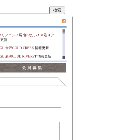
ボリノコンノ展 食べたい！木彫りアート
更新
GL 金沢GOLD CREEK
情報更新
GL 新潟CLUB RIVERST
情報更新
PER BEAVER 朱鷺メッセ・新潟コンベ
ター
情報更新
PER BEAVER 朱鷺メッセ・新潟コンベ
ター
情報更新
佳孝 新潟ジョイアミーア
情報更新
ろっく ～TSURUGA MUSIC ...
情報更
取 花 新潟ジョイアミーア
情報更新
ろっく ～TSURUGA MUSIC ...
情報更
子 新 金沢vanvanV4
情報更新