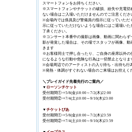
■2026.8.5
MA
スマートフォンをお持ちください。
更新
※スマートフォンやチケットの破損、紛失や充電切れ
ない場合はご入場いただけませんのでご注意くださ
■2026.8.5
い
本多の森ホー
※会場内では係員及び警備員の指示に従っていただ
示に従っていただけないような場合にはご退場いた
■2026.8.5
い
了承ください。
エルピス大ホ
※コンサート本番中の撮影は画像、動画に関わらず
■2026.8.5
35
影が発覚した場合は、その場でスタッフが画像、動
■2026.8.5
No
きます
※お客様同士で押し合ったり、ご自身の座席以外の
■2026.8.5
伊波
になるような行動や危険な行為は一切禁止となりま
新
※会場周辺でのアーティストの入り待ち・出待ち行
■2026.8.5
RO
※発熱・体調がすぐれない場合のご来場はお控えく
■2026.8.5
RO
更新
＼プレイガイド先着先行のご案内／
■2026.8.5
RO
▼
ローソンチケット
情報更新
受付期間①⇒5/8(金)18:00～7/2(木)22:00
受付期間②⇒7/4(土)10:00～9/10(木)23:00
■2026.8.5
-
ール（旧：本多の
▼
チケットぴあ
■2026.8.5
ネク
受付期間①⇒5/8(金)18:00～7/2(木)23:59
情報更新
受付期間②⇒7/4(土)10:00～9/10(木)23:59
■2026.8.5
ネ
■2026.8.5
RO