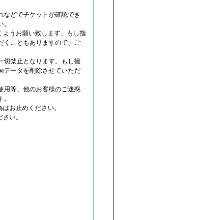
YSON's PARTY 長野ライブハウス J
情報
などでチケットが確認でき
い。
きものがかり 本多の森北電ホール（旧：
ル／石川）
情報更新
くようお願い致します。もし指
だくこともありますので、ご
きものがかり 福井フェニックス・プラザ
ール
情報更新
一切禁止となります。もし撮
.7 金沢AZ
情報更新
画データを削除させていただ
vel Core 長野CLUB JUNK BOX
情報更新
使用等、他のお客様のご迷惑
杏樹 新潟GOLDEN PIGS RED
情報更
す。
為はお止めください。
TTENGRAFFTY 新潟LOTS
情報更新
ださい。
TTENGRAFFTY 金沢EIGHT HALL
情報
TTENGRAFFTY 長野CLUB JUNK BOX
真天地開闢集団-ジグザグ 本多の森北電ホ
 ...
情報更新
ライトーキー 新潟GOLDEN PIGS RED
クライトーキー 金沢AZ
情報更新
TTENGRAFFTY 新潟LOTS
情報更新