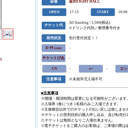
■2026.8.6
椎名
会場
金沢EIGHT HALL
■2026.8.6
椎
OPEN
17:15
START
18:00
■2026.8.6
sy
All Standing \ 5,500(税込)
■2026.8.6
NO
チケット代
新
※ドリンク代別／整理番号付き
■2026.8.6
NO
発売状況
先行受付決定！！
■2026.8.6
NO
更新
ﾛｰﾁｹ.com
-
■2026.8.6
Cr
チケットぴあ
-
ョンセンター
X
■2026.8.6
無双
CN
-
e+
-
エン
座
情報更新
■2026.8.6
セカ
注意事項
※未就学児入場不可
■2026.8.6
H
報更新
■注意事項
■2026.8.6
H
※開場・開演時間は変更になる可能性がございます
※入場券 1枚につき 1名様のみご入場できます。
■2026.8.5
Cl
※主催都合以外でのチケットの払い戻しは致しませ
■2026.8.5
ズ
※チケットの営利目的の購入申し込み、及び転売行
■2026.8.5
MA
たチケットは無効となりご入場出来ません。
情報更新
※電子チケットをご購入のお客様は、ご来場の際は