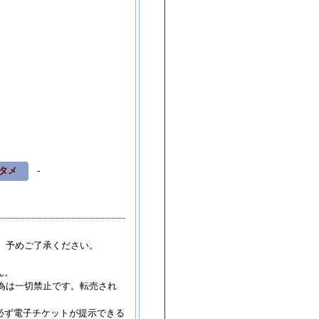
慶治 金沢GOLD CREEK
情報更新
名慶治 長野ライブハウス J
情報更新
rup16g 長野CLUB JUNK BOX
情報更新
ISEMAKER 新潟CLUB RIVERST
情報更
ISEMAKER 金沢AZ
情報更新
ISEMAKER 長野CLUB JUNK BOX
情報
eepy Nuts 朱鷺メッセ・新潟コンベンシ
情報更新
!! ものまねLIVE2026 in 金沢 金沢歌劇
タメ
-
ンドバッカー 金沢vanvanV4
情報更新
Y 高周波文化ホール（富山） 大ホール
情
Y 加茂文化会館（新潟）
情報更新
。予めご了承ください。
oudy 金沢vanvanV4
情報更新
ん。
ーカラデル 新潟LOTS
情報更新
為は一切禁止です。転売され
YSON's PARTY 新潟GOLDEN PIGS ...
必ず電子チケットが提示できる