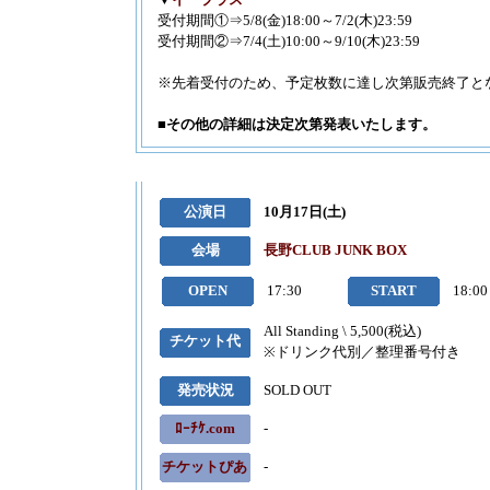
▼
イープラス
受付期間①⇒5/8(金)18:00～7/2(木)23:59
■2026.8.5
RO
更新
受付期間②⇒7/4(土)10:00～9/10(木)23:59
■2026.8.5
RO
※先着受付のため、予定枚数に達し次第販売終了と
情報更新
■2026.8.5
AK
■その他の詳細は決定次第発表いたします。
ル(石川)
情報
■2026.8.5
AK
ル(石川)
情報
■2026.8.4
オ
公演日
10月17日(土)
■2026.8.4
オ
PIGS RED
情
会場
長野CLUB JUNK BOX
■2026.8.4
Ni
OPEN
17:30
START
18:00
■2026.8.4
打
All Standing \ 5,500(税込)
■2026.8.4
打首
チケット代
※ドリンク代別／整理番号付き
新
■2026.8.4
ミ
発売状況
SOLD OUT
化会館・シグ
■2026.8.4
UN
ﾛｰﾁｹ.com
-
■2026.8.4
UN
チケットぴあ
-
■2026.8.3
関