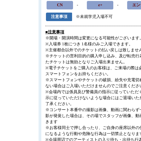
CN
-
e+
-
エン
■2026.8.3
も
■2026.8.3
鯖
注意事項
※未就学児入場不可
公園 特設会
■2026.8.3
鯖
■注意事項
公園 特設会
※開場・開演時間は変更になる可能性がございます
■2026.8.1
TH
※入場券 1枚につき 1名様のみご入場できます。
更新
※主催都合以外でのチケットの払い戻しは致しませ
■2026.8.1
TH
※チケットの営利目的の購入申し込み、及び転売行
■2026.8.1
EV
たチケットは無効となりご入場出来ません。
新
※電子チケットをご購入のお客様は、ご来場の際は
スマートフォンをお持ちください。
■2026.8.1
Sur
※スマートフォンやチケットの破損、紛失や充電切れ
■2026.8.1
柴
ない場合はご入場いただけませんのでご注意くださ
化会館） 大
※会場内では係員及び警備員の指示に従っていただ
■2026.7.31
玉
示に従っていただけないような場合にはご退場いた
了承ください。
■2026.7.31
玉
※コンサート本番中の撮影は画像、動画に関わらず
影が発覚した場合は、その場でスタッフが画像、動
きます
※お客様同士で押し合ったり、ご自身の座席以外の
になるような行動や危険な行為は一切禁止となりま
※会場周辺でのアーティストの入り待ち・出待ち行