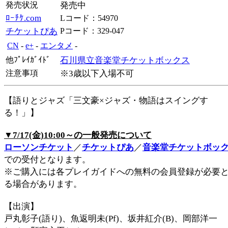
発売状況
発売中
ﾛｰﾁｹ.com
Lコード：54970
チケットぴあ
Pコード：329-047
CN
-
e+
-
エンタメ
-
他ﾌﾟﾚｲｶﾞｲﾄﾞ
石川県立音楽堂チケットボックス
注意事項
※3歳以下入場不可
【語りとジャズ「三文豪×ジャズ・物語はスイングす
る！」】
▼7/17(金)10:00～の一般発売について
ローソンチケット
／
チケットぴあ
／
音楽堂チケットボッ
での受付となります。
※ご購入には各プレイガイドへの無料の会員登録が必要
る場合があります。
【出演】
戸丸彰子(語り)、魚返明未(Pf)、坂井紅介(B)、岡部洋一