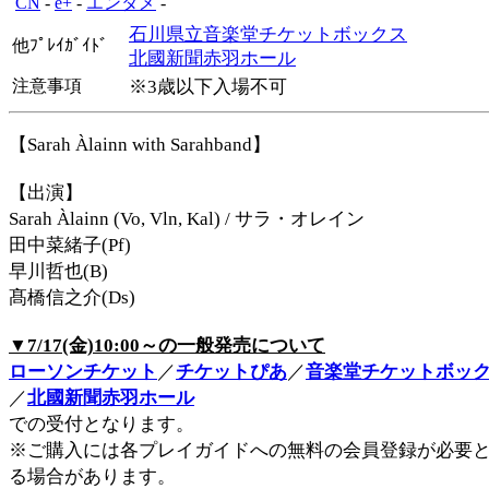
CN
-
e+
-
エンタメ
-
石川県立音楽堂チケットボックス
他ﾌﾟﾚｲｶﾞｲﾄﾞ
北國新聞赤羽ホール
注意事項
※3歳以下入場不可
【Sarah Àlainn with Sarahband】
【出演】
Sarah Àlainn (Vo, Vln, Kal) / サラ・オレイン
田中菜緒子(Pf)
早川哲也(B)
髙橋信之介(Ds)
▼7/17(金)10:00～の一般発売について
ローソンチケット
／
チケットぴあ
／
音楽堂チケットボッ
／
北國新聞赤羽ホール
での受付となります。
※ご購入には各プレイガイドへの無料の会員登録が必要
る場合があります。