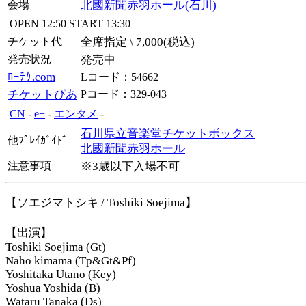
会場
北國新聞赤羽ホール(石川)
OPEN
12:50
START
13:30
チケット代
全席指定 \ 7,000(税込)
発売状況
発売中
ﾛｰﾁｹ.com
Lコード：54662
チケットぴあ
Pコード：329-043
CN
-
e+
-
エンタメ
-
石川県立音楽堂チケットボックス
他ﾌﾟﾚｲｶﾞｲﾄﾞ
北國新聞赤羽ホール
注意事項
※3歳以下入場不可
【ソエジマトシキ / Toshiki Soejima】
【出演】
Toshiki Soejima (Gt)
Naho kimama (Tp&Gt&Pf)
Yoshitaka Utano (Key)
Yoshua Yoshida (B)
Wataru Tanaka (Ds)