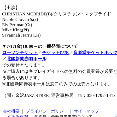
【出演】
CHRISTIAN MCBRIDE(B)/クリスチャン・マクブライド
Nicole Glover(Sax)
Ely Perlman(Gt)
Mike King(Pf)
Savannah Harris(Ds)
▼7/17(金)10:00～の一般発売について
ローソンチケット
／
チケットぴあ
／
音楽堂チケットボッ
／
北國新聞赤羽ホール
での受付となります。
※ご購入には各プレイガイドへの無料の会員登録が必要
る場合があります。
※北國新聞赤羽ホールは窓口のみでの販売となります。
（問）金沢JAZZ STREET運営事務局 ℡：050-1792-1413
会社概要
｜
プライバシーポリシー
｜
サイトマップ
よくある質問
｜ 学園祭・会館自主事業について