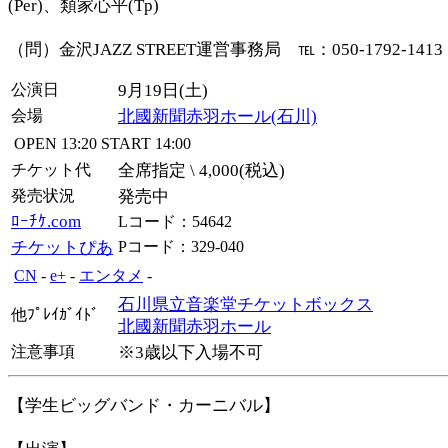
(Per)、類家心平(Tp)
（問）金沢JAZZ STREET運営事務局 ℡：050-1792-1413
公演日
9月19日(土)
会場
北國新聞赤羽ホール(石川)
OPEN
13:20
START
14:00
チケット代
全席指定 \ 4,000(税込)
発売状況
発売中
ﾛｰﾁｹ.com
Lコード：54642
チケットぴあ
Pコード：329-040
CN
-
e+
-
エンタメ
-
石川県立音楽堂チケットボックス
他ﾌﾟﾚｲｶﾞｲﾄﾞ
北國新聞赤羽ホール
注意事項
※3歳以下入場不可
【学生ビッグバンド・カーニバル】