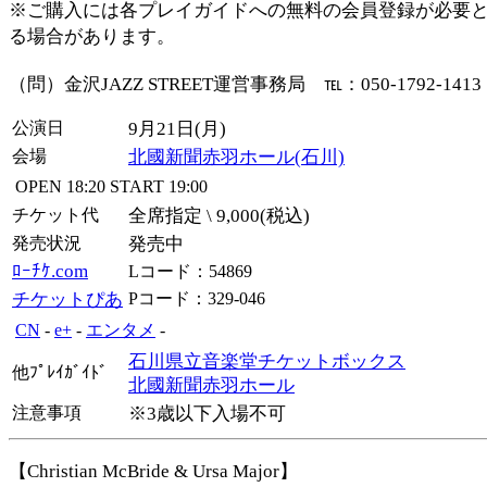
※ご購入には各プレイガイドへの無料の会員登録が必要
る場合があります。
（問）金沢JAZZ STREET運営事務局 ℡：050-1792-1413
公演日
9月21日(月)
会場
北國新聞赤羽ホール(石川)
OPEN
18:20
START
19:00
チケット代
全席指定 \ 9,000(税込)
発売状況
発売中
ﾛｰﾁｹ.com
Lコード：54869
チケットぴあ
Pコード：329-046
CN
-
e+
-
エンタメ
-
石川県立音楽堂チケットボックス
他ﾌﾟﾚｲｶﾞｲﾄﾞ
北國新聞赤羽ホール
注意事項
※3歳以下入場不可
【Christian McBride & Ursa Major】