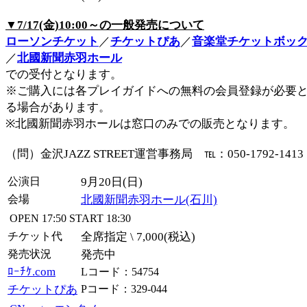
▼7/17(金)10:00～の一般発売について
ローソンチケット
／
チケットぴあ
／
音楽堂チケットボッ
／
北國新聞赤羽ホール
での受付となります。
※ご購入には各プレイガイドへの無料の会員登録が必要
る場合があります。
※北國新聞赤羽ホールは窓口のみでの販売となります。
（問）金沢JAZZ STREET運営事務局 ℡：050-1792-1413
公演日
9月20日(日)
会場
北國新聞赤羽ホール(石川)
OPEN
17:50
START
18:30
チケット代
全席指定 \ 7,000(税込)
発売状況
発売中
ﾛｰﾁｹ.com
Lコード：54754
チケットぴあ
Pコード：329-044