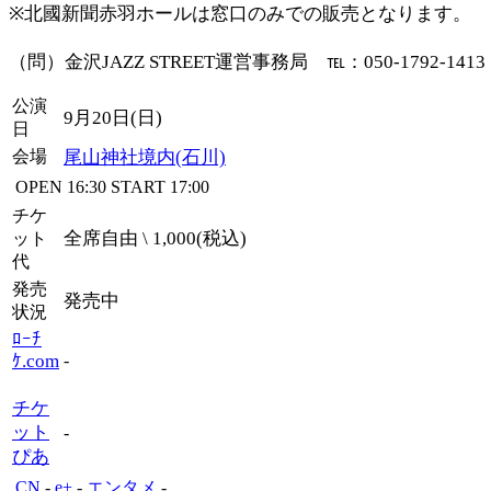
※北國新聞赤羽ホールは窓口のみでの販売となります。
（問）金沢JAZZ STREET運営事務局 ℡：050-1792-1413
公演
9月20日(日)
日
会場
尾山神社境内(石川)
OPEN
16:30
START
17:00
チケ
全席自由 \ 1,000(税込)
ット
代
発売
発売中
状況
ﾛｰﾁ
ｹ.com
-
チケ
ット
-
ぴあ
CN
-
e+
-
エンタメ
-