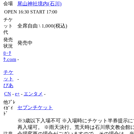
会場
尾山神社境内(石川)
OPEN
16:30
START
17:00
チケ
全席自由 \ 1,000(税込)
ット
代
発売
発売中
状況
ﾛｰﾁ
ｹ.com
-
チケ
ット
-
ぴあ
CN
-
e+
-
エンタメ
-
他ﾌﾟﾚ
セブンチケット
ｲｶﾞｲ
ﾄﾞ
※3歳以下入場不可 ※入場時にチケット半券提示に
再入場可。 ※雨天決行。荒天時は石川県文教会館
会場変更の場合がございますので、その場合は、
注意