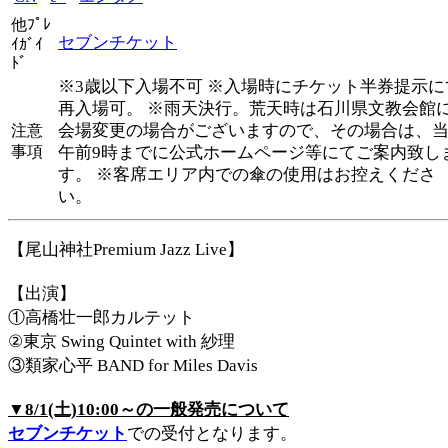
他ﾌﾟﾚ
セブンチケット
ｲｶﾞｲ
ﾄﾞ
※3歳以下入場不可 ※入場時にチケット半券提示に
再入場可。 ※雨天決行。荒天時は石川県文教会館
会場変更の場合がございますので、その場合は、
注意
事項
午前9時までに公式ホームページ等にてご案内致し
す。 ※客席エリア内での傘の使用はお控えくださ
い。
【尾山神社Premium Jazz Live】
【出演】
①高橋壮一郎カルテット
②東京 Swing Quintet with 紗理
③類家心平 BAND for Miles Davis
▼8/1(土)10:00～の一般発売について
セブンチケット
での受付となります。