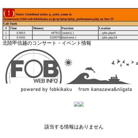
( ! )
Notice: Undefined index: p_artist_name in
/home/users/2/fob/web/fobkikaku.co.jp/sp/tplsp/tplsp_performance.php on line
29
Call Stack
#
Time
Memory
Function
Location
1
0.0013
447912
{main}( )
.../pfm.php
:
0
2
0.0102
1559576
htmlview( )
.../pfm.php
:
24
北陸甲信越のコンサート・イベント情報
該当する情報はありません