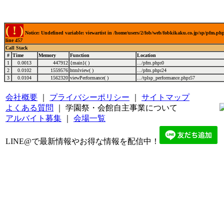
( ! )
Notice: Undefined variable: viewartist in /home/users/2/fob/web/fobkikaku.co.jp/sp/pfm.ph
line
457
Call Stack
#
Time
Memory
Function
Location
1
0.0013
447912
{main}( )
.../pfm.php
:
0
2
0.0102
1559576
htmlview( )
.../pfm.php
:
24
3
0.0104
1562320
viewPerformance( )
.../tplsp_performance.php
:
57
会社概要
｜
プライバシーポリシー
｜
サイトマップ
よくある質問
｜ 学園祭・会館自主事業について
アルバイト募集
｜
会場一覧
LINE@で最新情報やお得な情報を配信中！