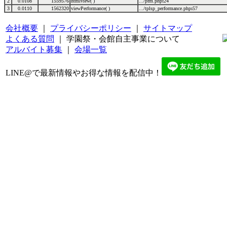
2
0.0108
1559576
htmlview( )
.../pfm.php
:
24
3
0.0110
1562320
viewPerformance( )
.../tplsp_performance.php
:
57
会社概要
｜
プライバシーポリシー
｜
サイトマップ
よくある質問
｜ 学園祭・会館自主事業について
アルバイト募集
｜
会場一覧
LINE@で最新情報やお得な情報を配信中！