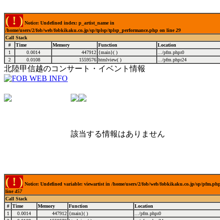
( ! )
Notice: Undefined index: p_artist_name in
/home/users/2/fob/web/fobkikaku.co.jp/sp/tplsp/tplsp_performance.php on line
29
Call Stack
#
Time
Memory
Function
Location
1
0.0014
447912
{main}( )
.../pfm.php
:
0
2
0.0108
1559576
htmlview( )
.../pfm.php
:
24
北陸甲信越のコンサート・イベント情報
該当する情報はありません
( ! )
Notice: Undefined variable: viewartist in /home/users/2/fob/web/fobkikaku.co.jp/sp/pfm.ph
line
457
Call Stack
#
Time
Memory
Function
Location
1
0.0014
447912
{main}( )
.../pfm.php
:
0