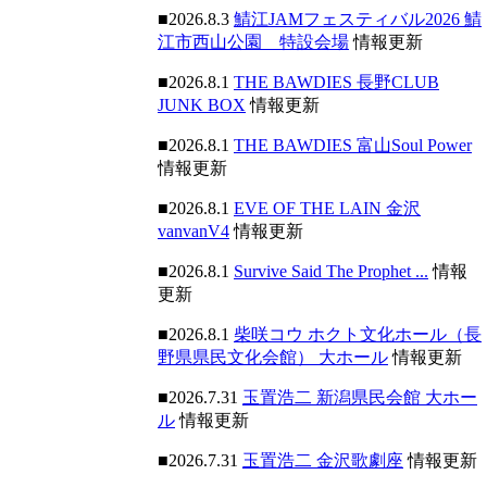
■2026.8.3
鯖江JAMフェスティバル2026 鯖
江市西山公園 特設会場
情報更新
■2026.8.1
THE BAWDIES 長野CLUB
JUNK BOX
情報更新
■2026.8.1
THE BAWDIES 富山Soul Power
情報更新
■2026.8.1
EVE OF THE LAIN 金沢
vanvanV4
情報更新
■2026.8.1
Survive Said The Prophet ...
情報
更新
■2026.8.1
柴咲コウ ホクト文化ホール（長
野県県民文化会館） 大ホール
情報更新
■2026.7.31
玉置浩二 新潟県民会館 大ホー
ル
情報更新
■2026.7.31
玉置浩二 金沢歌劇座
情報更新