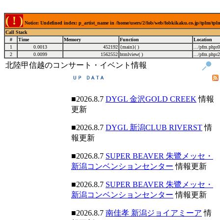
( ! )
Notice: Undefined index: p_artist_name in /home/users/2/fob/web/fobkikaku.co.jp/tplm/tp
Call Stack
#
Time
Memory
Function
Location
1
0.0013
452192
{main}( )
.../pfm.php
:
0
2
0.0099
1562552
htmlview( )
.../pfm.php
:
2
北陸甲信越のコンサート・イベント情報
■2026.8.7
DYGL 金沢GOLD CREEK
情報
更新
■2026.8.7
DYGL 新潟CLUB RIVERST
情
報更新
■2026.8.7
SUPER BEAVER 朱鷺メッセ・
新潟コンベンションセンター
情報更新
■2026.8.7
SUPER BEAVER 朱鷺メッセ・
新潟コンベンションセンター
情報更新
■2026.8.7
南佳孝 新潟ジョイアミーア
情