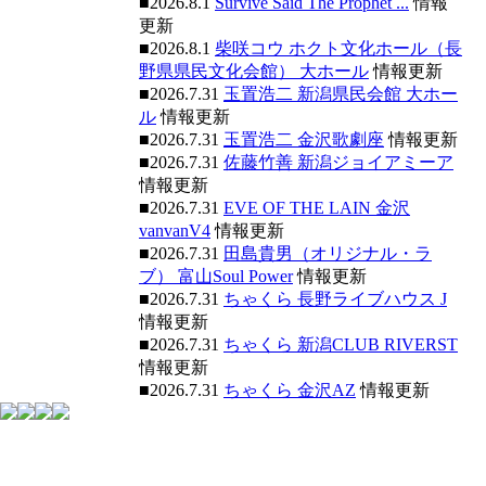
■2026.8.1
Survive Said The Prophet ...
情報
更新
■2026.8.1
柴咲コウ ホクト文化ホール（長
野県県民文化会館） 大ホール
情報更新
■2026.7.31
玉置浩二 新潟県民会館 大ホー
ル
情報更新
■2026.7.31
玉置浩二 金沢歌劇座
情報更新
■2026.7.31
佐藤竹善 新潟ジョイアミーア
情報更新
■2026.7.31
EVE OF THE LAIN 金沢
vanvanV4
情報更新
■2026.7.31
田島貴男（オリジナル・ラ
ブ） 富山Soul Power
情報更新
■2026.7.31
ちゃくら 長野ライブハウス J
情報更新
■2026.7.31
ちゃくら 新潟CLUB RIVERST
情報更新
■2026.7.31
ちゃくら 金沢AZ
情報更新