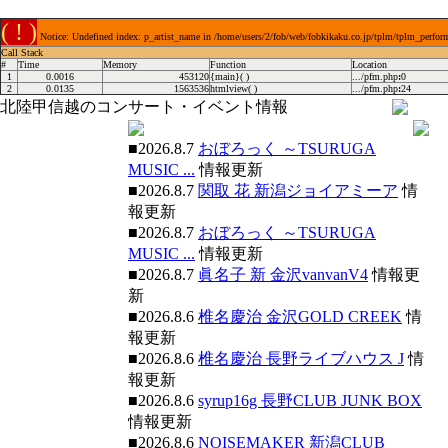
( ! )
Notice: Undefined index: p_artist_name in /home/users/2/fob/web/fobkikaku.co.jp/tplm/tplm_perfor
Call Stack
#
Time
Memory
Function
Location
1
0.0016
453120
{main}( )
.../pfm.php
:
0
2
0.0135
1563536
htmlview( )
.../pfm.php
:
24
北陸甲信越のコンサート・イベント情報
■2026.8.7
おぼろっく ～TSURUGA
MUSIC ...
情報更新
■2026.8.7
関取 花 新潟ジョイアミーア
情
報更新
■2026.8.7
おぼろっく ～TSURUGA
MUSIC ...
情報更新
■2026.8.7
眞名子 新 金沢vanvanV4
情報更
新
■2026.8.6
椎名慶治 金沢GOLD CREEK
情
報更新
■2026.8.6
椎名慶治 長野ライブハウス J
情
報更新
■2026.8.6
syrup16g 長野CLUB JUNK BOX
情報更新
■2026.8.6
NOISEMAKER 新潟CLUB