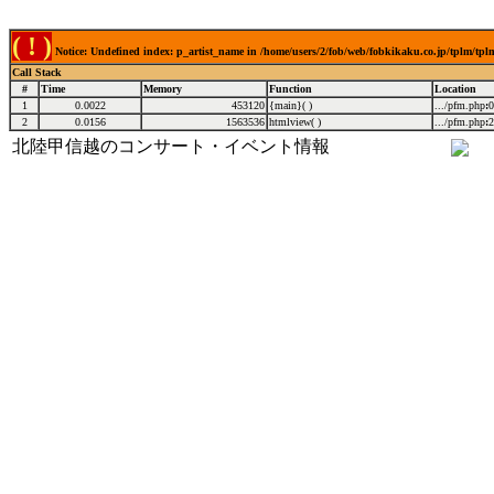
( ! )
Notice: Undefined index: p_artist_name in /home/users/2/fob/web/fobkikaku.co.jp/tplm/tp
Call Stack
#
Time
Memory
Function
Location
1
0.0022
453120
{main}( )
.../pfm.php
:
0
2
0.0156
1563536
htmlview( )
.../pfm.php
:
2
北陸甲信越のコンサート・イベント情報