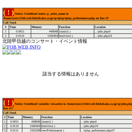
( ! )
Notice: Undefined index: p_artist_name in
/home/users/2/fob/web/fobkikaku.co.jp/sp/tplsp/tplsp_performance.php on line
29
Call Stack
#
Time
Memory
Function
Location
1
0.0015
448848
{main}( )
.../pfm.php
:
0
2
0.0110
1560464
htmlview( )
.../pfm.php
:
24
北陸甲信越のコンサート・イベント情報
該当する情報はありません
( ! )
Notice: Undefined variable: viewartist in /home/users/2/fob/web/fobkikaku.co.jp/sp/pfm.ph
line
457
Call Stack
#
Time
Memory
Function
Location
1
0.0015
448848
{main}( )
.../pfm.php
:
0
2
0.0110
1560464
htmlview( )
.../pfm.php
:
24
3
0.0111
1563208
viewPerformance( )
.../tplsp_performance.php
:
57