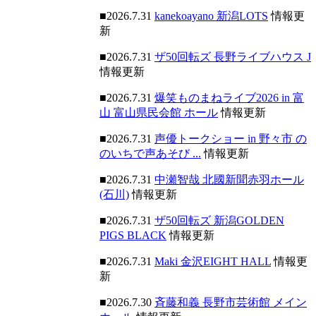
■2026.7.31
kanekoayano 新潟LOTS
情報更
新
■2026.7.31
ザ50回転ズ 長野ライブハウス J
情報更新
■2026.7.31
爆笑ものまねライブ2026 in 富
山 富山県民会館 ホール
情報更新
■2026.7.31
声優トークショー in 野々市 の
のいちで声あそび ...
情報更新
■2026.7.31
中瀬智哉 北國新聞赤羽ホール
(石川)
情報更新
■2026.7.31
ザ50回転ズ 新潟GOLDEN
PIGS BLACK
情報更新
■2026.7.31
Maki 金沢EIGHT HALL
情報更
新
■2026.7.30
斉藤和義 長野市芸術館 メイン