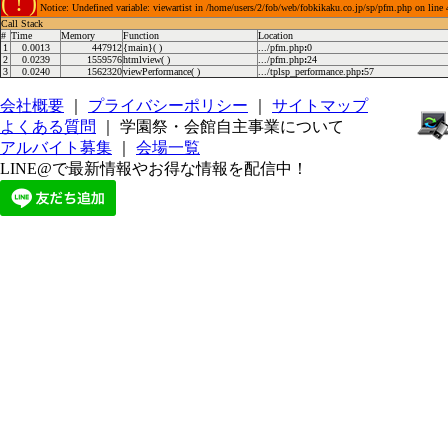
( ! )
Notice: Undefined variable: viewartist in /home/users/2/fob/web/fobkikaku.co.jp/sp/pfm.php on line
Call Stack
#
Time
Memory
Function
Location
1
0.0013
447912
{main}( )
.../pfm.php
:
0
2
0.0239
1559576
htmlview( )
.../pfm.php
:
24
3
0.0240
1562320
viewPerformance( )
.../tplsp_performance.php
:
57
会社概要
｜
プライバシーポリシー
｜
サイトマップ
よくある質問
｜ 学園祭・会館自主事業について
アルバイト募集
｜
会場一覧
LINE@で最新情報やお得な情報を配信中！