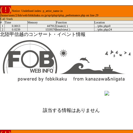
( ! )
Notice: Undefined index: p_artist_name in
/home/users/2/fob/web/fobkikaku.co.jp/sp/tplsp/tplsp_performance.php on line
29
Call Stack
#
Time
Memory
Function
Location
1
0.0013
447912
{main}( )
.../pfm.php
:
0
2
0.0239
1559576
htmlview( )
.../pfm.php
:
24
北陸甲信越のコンサート・イベント情報
該当する情報はありません