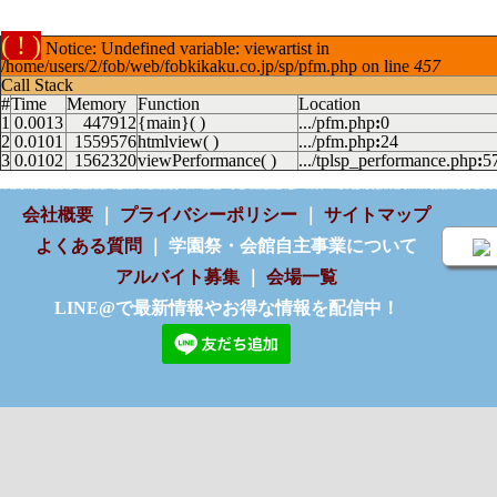
( ! )
Notice: Undefined variable: viewartist in
/home/users/2/fob/web/fobkikaku.co.jp/sp/pfm.php on line
457
Call Stack
#
Time
Memory
Function
Location
1
0.0013
447912
{main}( )
.../pfm.php
:
0
2
0.0101
1559576
htmlview( )
.../pfm.php
:
24
3
0.0102
1562320
viewPerformance( )
.../tplsp_performance.php
:
5
会社概要
｜
プライバシーポリシー
｜
サイトマップ
よくある質問
｜ 学園祭・会館自主事業について
アルバイト募集
｜
会場一覧
LINE@で最新情報やお得な情報を配信中！