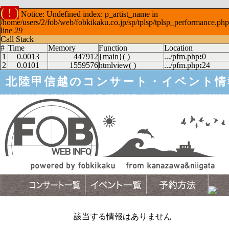
( ! )
Notice: Undefined index: p_artist_name in
/home/users/2/fob/web/fobkikaku.co.jp/sp/tplsp/tplsp_performance.ph
line
29
Call Stack
#
Time
Memory
Function
Location
1
0.0013
447912
{main}( )
.../pfm.php
:
0
2
0.0101
1559576
htmlview( )
.../pfm.php
:
24
北陸甲信越のコンサート・イベント情
該当する情報はありません