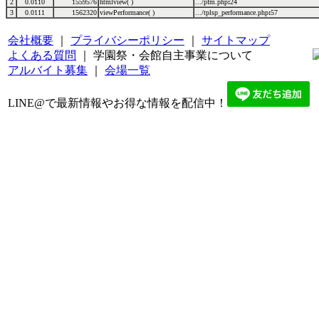
2
0.0110
1559576
htmlview( )
.../pfm.php
:
24
3
0.0111
1562320
viewPerformance( )
.../tplsp_performance.php
:
57
会社概要
｜
プライバシーポリシー
｜
サイトマップ
よくある質問
｜ 学園祭・会館自主事業について
アルバイト募集
｜
会場一覧
LINE@で最新情報やお得な情報を配信中！