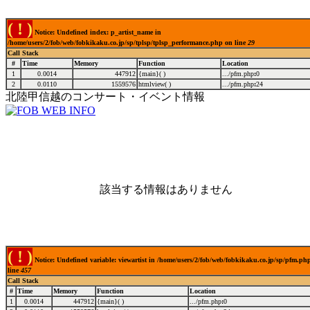
( ! )
Notice: Undefined index: p_artist_name in
/home/users/2/fob/web/fobkikaku.co.jp/sp/tplsp/tplsp_performance.php on line
29
Call Stack
#
Time
Memory
Function
Location
1
0.0014
447912
{main}( )
.../pfm.php
:
0
2
0.0110
1559576
htmlview( )
.../pfm.php
:
24
北陸甲信越のコンサート・イベント情報
該当する情報はありません
( ! )
Notice: Undefined variable: viewartist in /home/users/2/fob/web/fobkikaku.co.jp/sp/pfm.ph
line
457
Call Stack
#
Time
Memory
Function
Location
1
0.0014
447912
{main}( )
.../pfm.php
:
0