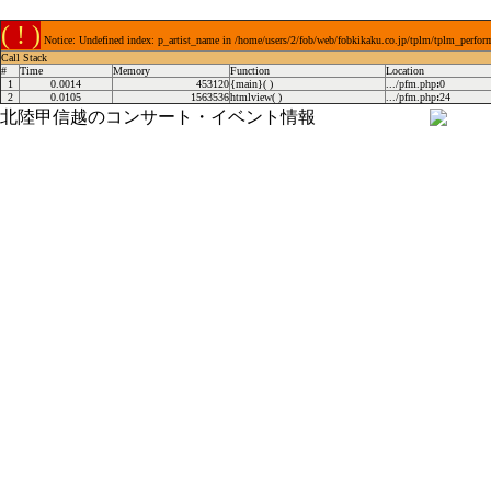
( ! )
Notice: Undefined index: p_artist_name in /home/users/2/fob/web/fobkikaku.co.jp/tplm/tplm_perfor
Call Stack
#
Time
Memory
Function
Location
1
0.0014
453120
{main}( )
.../pfm.php
:
0
2
0.0105
1563536
htmlview( )
.../pfm.php
:
24
北陸甲信越のコンサート・イベント情報