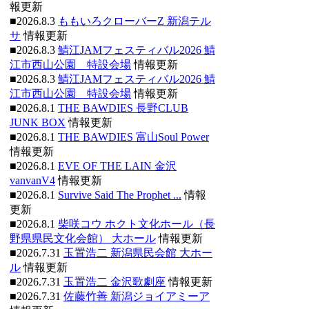
報更新
■2026.8.3
ももいろクローバーZ 新潟テル
サ
情報更新
■2026.8.3
鯖江JAMフェスティバル2026 鯖
江市西山公園 特設会場
情報更新
■2026.8.3
鯖江JAMフェスティバル2026 鯖
江市西山公園 特設会場
情報更新
■2026.8.1
THE BAWDIES 長野CLUB
JUNK BOX
情報更新
■2026.8.1
THE BAWDIES 富山Soul Power
情報更新
■2026.8.1
EVE OF THE LAIN 金沢
vanvanV4
情報更新
■2026.8.1
Survive Said The Prophet ...
情報
更新
■2026.8.1
柴咲コウ ホクト文化ホール（長
野県県民文化会館） 大ホール
情報更新
■2026.7.31
玉置浩二 新潟県民会館 大ホー
ル
情報更新
■2026.7.31
玉置浩二 金沢歌劇座
情報更新
■2026.7.31
佐藤竹善 新潟ジョイアミーア