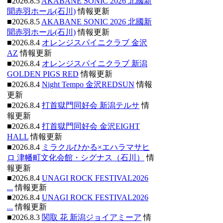
■2026.8.5
AKABANE SONIC 2026 北國新
聞赤羽ホール(石川)
情報更新
■2026.8.5
AKABANE SONIC 2026 北國新
聞赤羽ホール(石川)
情報更新
■2026.8.4
オレンジスパイニクラブ 金沢
AZ
情報更新
■2026.8.4
オレンジスパイニクラブ 新潟
GOLDEN PIGS RED
情報更新
■2026.8.4
Night Tempo 金沢REDSUN
情報
更新
■2026.8.4
打首獄門同好会 新潟テルサ
情
報更新
■2026.8.4
打首獄門同好会 金沢EIGHT
HALL
情報更新
■2026.8.4
ミラクルひかる×エハラマサヒ
ロ 津幡町文化会館・シグナス（石川）
情
報更新
■2026.8.4
UNAGI ROCK FESTIVAL2026
...
情報更新
■2026.8.4
UNAGI ROCK FESTIVAL2026
...
情報更新
■2026.8.3
関取 花 新潟ジョイアミーア
情