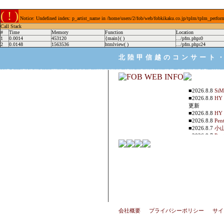
( ! )
Notice: Undefined index: p_artist_name in /home/users/2/fob/web/fobkikaku.co.jp/tplm/tplm_perfor
Call Stack
#
Time
Memory
Function
Location
1
0.0014
453120
{main}( )
.../pfm.php
:
0
2
0.0148
1563536
htmlview( )
.../pfm.php
:
24
北陸甲信越のコンサート
■2026.8.8
Si
■2026.8.8
H
更新
■2026.8.8
H
■2026.8.8
Pen
■2026.8.7
小山
■2026.8.7
Pen
■2026.8.7
Ra
■2026.8.7
Ray
■2026.8.7
Si
■2026.8.7
超能
更新
■2026.8.7
kob
■2026.8.7
キ
世界 ...
情報更
■2026.8.7
DY
会社概要
｜
プライバシーポリシー
■2026.8.7
｜
サイ
DY
■2026.8.7
SU