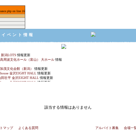
mance.php on line
16
・イベント情報
M 新潟LOTS
情報更新
Y 高周波文化ホール（富山） 大ホール
情報
Y 加茂文化会館（新潟）
情報更新
thouse 金沢EIGHT HALL
情報更新
田壮平 金沢EIGHT HALL
情報更新
thouse 金沢EIGHT HALL
情報更新
yflower 福井CHOP
情報更新
flower 金沢AZ
情報更新
M 新潟LOTS
情報更新
力戦士ドリアン 金沢EIGHT HALL
情報
該当する情報はありません
ore 金沢vanvanV4
情報更新
ボリノコンノ展 食べたい！木彫りアートの
新
GL 金沢GOLD CREEK
情報更新
トマップ
GL 新潟CLUB RIVERST
｜
よくある質問
情報更新
｜ 学園祭・会館自主事業について ｜
アルバイト募集
｜
会場一
PER BEAVER 朱鷺メッセ・新潟コンベン