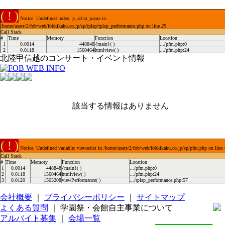
( ! )
Notice: Undefined index: p_artist_name in
/home/users/2/fob/web/fobkikaku.co.jp/sp/tplsp/tplsp_performance.php on line
29
Call Stack
#
Time
Memory
Function
Location
1
0.0014
448848
{main}( )
.../pfm.php
:
0
2
0.0118
1560464
htmlview( )
.../pfm.php
:
24
北陸甲信越のコンサート・イベント情報
該当する情報はありません
( ! )
Notice: Undefined variable: viewartist in /home/users/2/fob/web/fobkikaku.co.jp/sp/pfm.php on line
Call Stack
#
Time
Memory
Function
Location
1
0.0014
448848
{main}( )
.../pfm.php
:
0
2
0.0118
1560464
htmlview( )
.../pfm.php
:
24
3
0.0120
1563208
viewPerformance( )
.../tplsp_performance.php
:
57
会社概要
｜
プライバシーポリシー
｜
サイトマップ
よくある質問
｜ 学園祭・会館自主事業について
アルバイト募集
｜
会場一覧