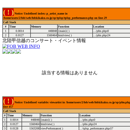
( ! )
Notice: Undefined index: p_artist_name in
/home/users/2/fob/web/fobkikaku.co.jp/sp/tplsp/tplsp_performance.php on line
29
Call Stack
#
Time
Memory
Function
Location
1
0.0014
448848
{main}( )
.../pfm.php
:
0
2
0.0127
1560464
htmlview( )
.../pfm.php
:
24
北陸甲信越のコンサート・イベント情報
該当する情報はありません
( ! )
Notice: Undefined variable: viewartist in /home/users/2/fob/web/fobkikaku.co.jp/sp/pfm.ph
line
457
Call Stack
#
Time
Memory
Function
Location
1
0.0014
448848
{main}( )
.../pfm.php
:
0
2
0.0127
1560464
htmlview( )
.../pfm.php
:
24
3
0.0128
1563208
viewPerformance( )
.../tplsp_performance.php
:
57