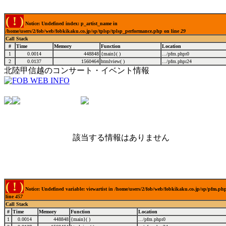
( ! )
Notice: Undefined index: p_artist_name in
/home/users/2/fob/web/fobkikaku.co.jp/sp/tplsp/tplsp_performance.php on line
29
Call Stack
#
Time
Memory
Function
Location
1
0.0014
448848
{main}( )
.../pfm.php
:
0
2
0.0137
1560464
htmlview( )
.../pfm.php
:
24
北陸甲信越のコンサート・イベント情報
該当する情報はありません
( ! )
Notice: Undefined variable: viewartist in /home/users/2/fob/web/fobkikaku.co.jp/sp/pfm.ph
line
457
Call Stack
#
Time
Memory
Function
Location
1
0.0014
448848
{main}( )
.../pfm.php
:
0