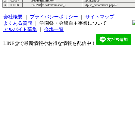
2
0.0137
1560464
htmlview( )
.../pfm.php
:
24
3
0.0139
1563208
viewPerformance( )
.../tplsp_performance.php
:
57
会社概要
｜
プライバシーポリシー
｜
サイトマップ
よくある質問
｜ 学園祭・会館自主事業について
アルバイト募集
｜
会場一覧
LINE@で最新情報やお得な情報を配信中！