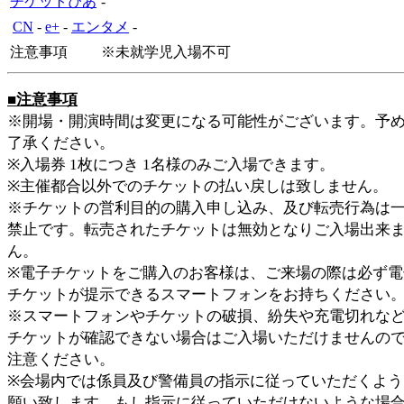
チケットぴあ
-
CN
-
e+
-
エンタメ
-
注意事項
※未就学児入場不可
■注意事項
※開場・開演時間は変更になる可能性がございます。予
了承ください。
※入場券 1枚につき 1名様のみご入場できます。
※主催都合以外でのチケットの払い戻しは致しません。
※チケットの営利目的の購入申し込み、及び転売行為は
禁止です。転売されたチケットは無効となりご入場出来
ん。
※電子チケットをご購入のお客様は、ご来場の際は必ず電
チケットが提示できるスマートフォンをお持ちください
※スマートフォンやチケットの破損、紛失や充電切れなと
チケットが確認できない場合はご入場いただけませんの
注意ください。
※会場内では係員及び警備員の指示に従っていただくよう
願い致します。もし指示に従っていただけないような場