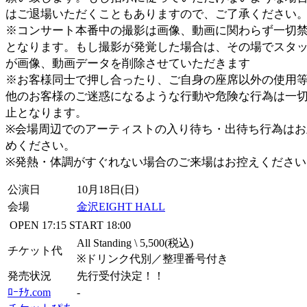
はご退場いただくこともありますので、ご了承ください
※コンサート本番中の撮影は画像、動画に関わらず一切
となります。もし撮影が発覚した場合は、その場でスタ
が画像、動画データを削除させていただきます
※お客様同士で押し合ったり、ご自身の座席以外の使用
他のお客様のご迷惑になるような行動や危険な行為は一
止となります。
※会場周辺でのアーティストの入り待ち・出待ち行為はお
めください。
※発熱・体調がすぐれない場合のご来場はお控えください
公演日
10月18日(日)
会場
金沢EIGHT HALL
OPEN
17:15
START
18:00
All Standing \ 5,500(税込)
チケット代
※ドリンク代別／整理番号付き
発売状況
先行受付決定！！
ﾛｰﾁｹ.com
-