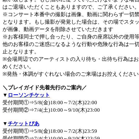
はご退場いただくこともありますので、ご了承ください
※コンサート本番中の撮影は画像、動画に関わらず一切
となります。もし撮影が発覚した場合は、その場でスタ
が画像、動画データを削除させていただきます
※お客様同士で押し合ったり、ご自身の座席以外の使用
他のお客様のご迷惑になるような行動や危険な行為は一
止となります。
※会場周辺でのアーティストの入り待ち・出待ち行為はお
めください。
※発熱・体調がすぐれない場合のご来場はお控えください
＼プレイガイド先着先行のご案内／
▼
ローソンチケット
受付期間①⇒5/8(金)18:00～7/2(木)22:00
受付期間②⇒7/4(土)10:00～9/10(木)23:00
▼
チケットぴあ
受付期間①⇒5/8(金)18:00～7/2(木)23:59
受付期間②⇒7/4(土)10:00～9/10(木)23:59