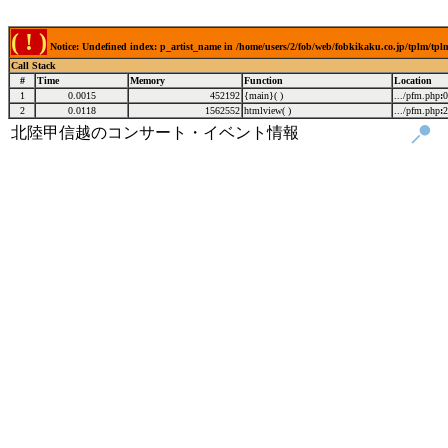
( ! )
Notice: Undefined index: p_artist_name in /home/users/2/fob/web/fobkikaku.co.jp/tplm/tp
Call Stack
#
Time
Memory
Function
Location
1
0.0015
452192
{main}( )
.../pfm.php
:
0
2
0.0118
1562552
htmlview( )
.../pfm.php
:
2
北陸甲信越のコンサート・イベント情報