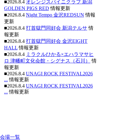
■2026.8.4
オレンジスパイニクラブ 新潟
GOLDEN PIGS RED
情報更新
■2026.8.4
Night Tempo 金沢REDSUN
情報
更新
■2026.8.4
打首獄門同好会 新潟テルサ
情
報更新
■2026.8.4
打首獄門同好会 金沢EIGHT
HALL
情報更新
■2026.8.4
ミラクルひかる×エハラマサヒ
ロ 津幡町文化会館・シグナス（石川）
情
報更新
■2026.8.4
UNAGI ROCK FESTIVAL2026
...
情報更新
■2026.8.4
UNAGI ROCK FESTIVAL2026
...
情報更新
会場一覧