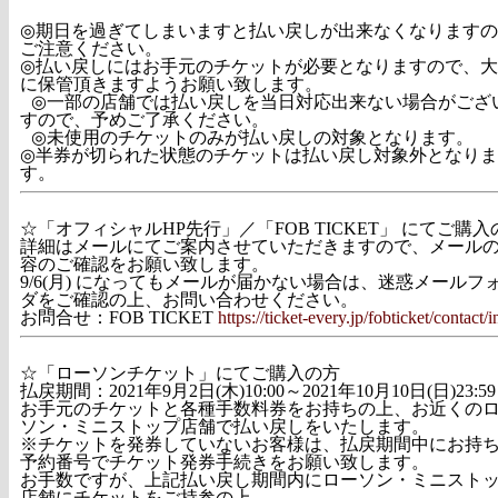
◎期日を過ぎてしまいますと払い戻しが出来なくなります
ご注意ください。
◎払い戻しにはお手元のチケットが必要となりますので、
に保管頂きますようお願い致します。
◎一部の店舗では払い戻しを当日対応出来ない場合がござ
すので、予めご了承ください。
◎未使用のチケットのみが払い戻しの対象となります。
◎半券が切られた状態のチケットは払い戻し対象外となりま
す。
☆「オフィシャルHP先行」／「FOB TICKET」 にてご購入
詳細はメールにてご案内させていただきますので、メール
容のご確認をお願い致します。
9/6(月) になってもメールが届かない場合は、迷惑メールフ
ダをご確認の上、お問い合わせください。
お問合せ：FOB TICKET
https://ticket-every.jp/fobticket/contact/
☆「ローソンチケット」にてご購入の方
払戻期間：2021年9月2日(木)10:00～2021年10月10日(日)23:59
お手元のチケットと各種手数料券をお持ちの上、お近くの
ソン・ミニストップ店舗で払い戻しをいたします。
※チケットを発券していないお客様は、払戻期間中にお持
予約番号でチケット発券手続きをお願い致します。
お手数ですが、上記払い戻し期間内にローソン・ミニスト
店舗にチケットをご持参の上、