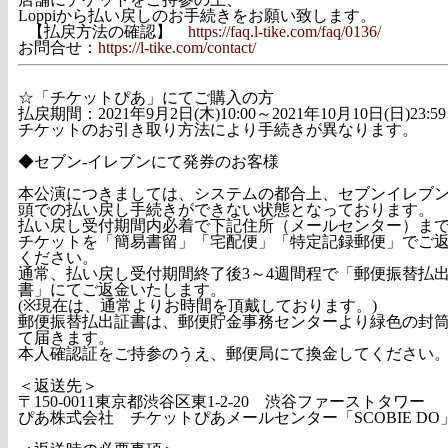
Loppiから払い戻しのお手続きをお願い致します。
【払戻方法の確認】
https://faq.l-tike.com/faq/0136/
お問合せ：
https://l-tike.com/contact/
☆「チケットぴあ」にてご購入の方
払戻期間：2021年9月2日(木)10:00～2021年10月10日(日)23:59
チケットのお引き取り方法により手続きが異なります。
◆セブン-イレブンにて発券のお客様
本公演につきましては、システムの都合上、セブンイレブ
頭での払い戻し手続きができない状態となっております。
払い戻し受付期間内必着で下記住所（メールセンター）ま
チケットを「簡易書留」「宅配便」「特定記録郵便」でご
ください。
通常、払い戻し受付期間終了後3～4週間程で「郵便振替払
書」にてご返金いたします。
(※現在は、通常よりお時間を頂戴しております。)
郵便振替払出証書は、郵便貯金事務センターより緑色の封
て届きます。
本人確認証をご持参のうえ、郵便局にて換金してください
＜返送先＞
〒150-0011東京都渋谷区東1-2-20 渋谷ファーストタワー
ぴあ株式会社 チケットぴあメールセンター「SCOBIE DO