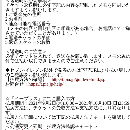
＜返送時の必要事項＞
チケット返送時に必ず下記の内容を記載したメモを同封い
きますようお願いします。
1.ご返金先の住所
2.お名前
3.連絡可能な電話番号
（メモの内容と同封内容に相違がある場合、お電話にてご
させていただくことがあります。）
4.返送チケットの単価
5.返送チケットの枚数
＜返送時のご注意＞
必ずチケットを入れて、返送をお願い致します。メモのみ
付では払い戻しできませんのでご注意ください。
◆セブン-イレブン以外で発券の方は下記URLより払い戻し
のご確認をお願い致します。
【払戻方法の確認】
http://t.pia.jp/guide/refund.jsp
お問合せ：
https://t.pia.jp/help/
☆「イープラス」にてご購入の方
払戻期間：2021年9月2日(木)10:00～2021年10月10日(日)23:59
払戻方法は、チケットの受取方法や支払方法により異なり
す。
払戻方法詳細については下記の払戻方法チャートを確認し
ださい。
＜公演変更／延期 払戻方法確認チャート＞